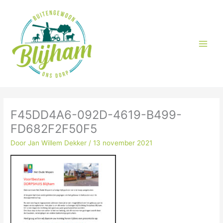
Ga
naar
de
inhoud
F45DD4A6-092D-4619-B499-
FD682F2F50F5
Door
Jan Willem Dekker
/
13 november 2021